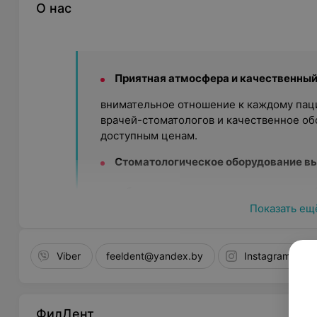
О нас
Приятная атмосфера и качественный
внимательное отношение к каждому пац
врачей-стоматологов и качественное об
доступным ценам.
Стоматологическое оборудование вы
лечебные манипуляции проводятся на о
производства с использованием материа
Показать ещ
Швейцарии. Собственный рентгенкабине
лечение и провести контроль результата
Viber
feeldent@yandex.by
Instagram
Врачи первой квалификационной кат
штат стоматологов и медсестер «
ФилДен
квалификационной категории. Свой про
ФилДент