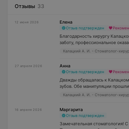
По желанию пациента на приеме лечащий врач также
Отзывы
33
полостью рта.
В своей работе специалисты центра используют инд
Елена
12 июня 2026
инструменты одноразового применения. Обработка 
Отзыв подтвержден
Рекоме
стерилизация проводится согласно санитарно-эпид
Благодарность хирургу Калацко
контролем которых следит Центр гигиены и эпидеми
заботу, профессиональное оказа
Калацкий А. И. - Стоматолог-хиру
Обращаем ваше внимание, что обязательна 
рекламируемые медицинские услуги могут 
Анна
27 апреля 2026
побочные реакции.
Отзыв подтвержден
Рекоме
Дважды обращалась к Калацкому
зубов. Обе манипуляции прошли 
Калацкий А. И. - Стоматолог-хиру
Маргарита
16 апреля 2026
Отзыв подтвержден
Замечательная стоматология! С 