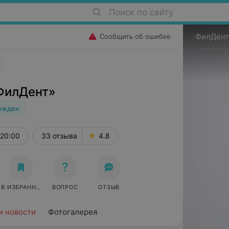
Поиск по сайту
ФилДен
Сообщить об ошибке
ФилДент»
ржден
 20:00
33 отзыва
4.8
В ИЗБРАННОЕ
ВОПРОС
ОТЗЫВ
и новости
Фотогалерея