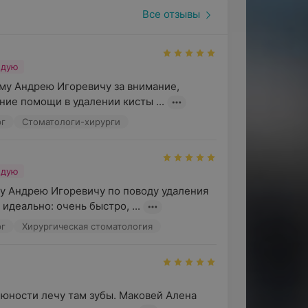
 может подобрать средства для ухода за
Все отзывы
ивидуальные средства защиты, а также
оборудования, дезинфекция помещения и
ндую
емиологическим нормам, за обязательным
му Андрею Игоревичу за внимание, 
ологии Сморгонского района.
ние помощи в удалении кисты ...
рг
Стоматологи-хирурги
консультация специалиста:
иметь противопоказания и
ндую
 Андрею Игоревичу по поводу удаления 
идеально: очень быстро, ...
рг
Хирургическая стоматология
юности лечу там зубы. Маковей Алена 