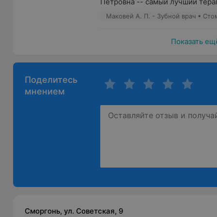
Петровна -- самый лучший терапе
Маковей А. П. - Зубной врач • Ст
Показать ещ
Поделитесь
мнением
Сморгонь, ул. Советская, 9