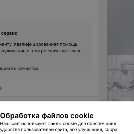
 сервис
иенту. Квалифицированная помощь
служивание в центре оказывается по
сокого качества
борудовании немецкого
лов из Германии, Японии,
ё
т помогает подобрать нужное
.
егории
Обработка файлов cookie
Наш сайт использует файлы cookie для обеспечения
т
» — это специалисты первой
удобства пользователей сайта, его улучшения, сбора
фессионализм персонал
Все фото