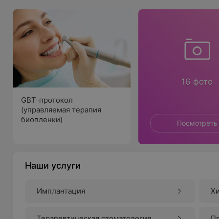
16 фото
GBT-протокол
(управляемая терапия
биопленки)
Посмотреть
Наши услуги
Имплантация
Хи
Терапевтическая стоматология
П