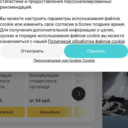
статистики и предоставления персонализированных
алификации, которые проходит в
рекомендаций.
ледипломного образования.
 мастер-классах, в том числе
Вы можете настроить параметры использования файлов
cookie или изменить свое согласие в более позднее время.
Для получения дополнительной информации о целях,
сроках и порядке использования файлов cookie вы можете
ознакомиться с нашей
Политикой обработки файлов cookie
ким перечнем. Основная
Отклонить
Принять
Персональные настройки Cookie
Все цены
ение формы и функции
тация
Консультация
Консультация
лога-
стоматолога-
детского
та
ортопеда
стоматолога
развуковых скейлеров
б.
от 34 руб.
от 12 руб.
исаться
Записаться
Записаться
м коронок из металлокерамики,
ных протезов и других конструкций)