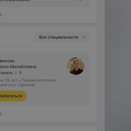
ё
Все специальности
викова
лина Михайловна
отзывов
5
аж 35 лет
•
Первая категория
оматолог-терапевт
Записаться
ё